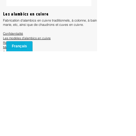
30 cm de largeur
mesures approximatives
Les alambics en cuivre
Fabrication d'alambics en cuivre traditionnels, à colonne, à bain
marie, etc, ainsi que de chaudrons et cuves en cuivre.
Confidentialité
Les modèles d'alambics en cuivre
Réglementation
Mentions lég
ales
Acheter un alambic
Distillation
Bouilleurs de cru
Calendrier des récoltes
Fabrication de chaudrons en cuivre
Besoin d'aide ?
contactez nous par email à
contact@alambicencuivre.com
Adresse : R. Óscar da Silva,
4450-753
Leça da Palmeira,
Portugal
Réglement et livraison ?
Frais de livraison & Transport