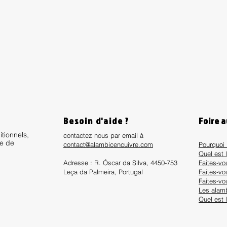
Besoin d'aide ?
Foire 
itionnels,
contactez nous par email à
ue de
contact@alambicencuivre.com
Pourquoi 
Quel est 
Adresse : R. Óscar da Silva, 4450-753
Faites-v
Leça da Palmeira, Portugal
Faites-vo
Faites-vo
Les alamb
Quel est 