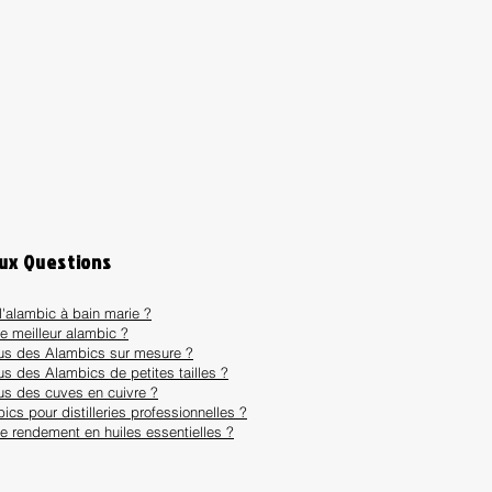
aux Questions
l'alambic à bain marie ?
le meilleur alambic ?
ous des Alambics sur mesure ?
us des Alambics de petites tailles ?
us des cuves en cuivre ?
ics pour distilleries professionnelles ?
le rendement en huiles essentielles ?