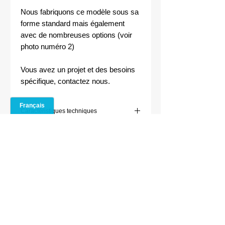
Nous fabriquons ce modèle sous sa
forme standard mais également
avec de nombreuses options (voir
photo numéro 2)
Vous avez un projet et des besoins
spécifique, contactez nous.
Caractéristiques techniques
Les alambics en cuivre
Fabrication d'alambics en cuivre traditionnels, à colonne, à bain
marie, etc, ainsi que de chaudrons et cuves en cuivre.
Confidentialité
Les modèles d'alambics en cuivre
Réglementation
Mentions lég
ales
Acheter un alambic
Distillation