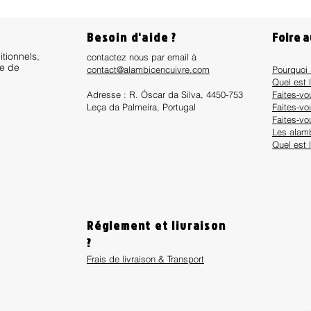
Besoin d'aide ?
Foire 
itionnels,
contactez nous par email à
ue de
contact@alambicencuivre.com
Pourquoi 
Quel est 
Adresse : R. Óscar da Silva, 4450-753
Faites-v
Leça da Palmeira, Portugal
Faites-vo
Faites-vo
Les alamb
Quel est 
Réglement et livraison
?
Frais de livraison & Transport