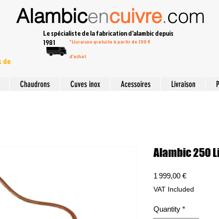
Alambic
en
cuivre
.
com
Le spécialiste de la fabrication d'alambic depuis
1981
*Livraison gratuite à partir de 200 €
d'achat
s de
Chaudrons
Cuves inox
Acessoires
Livraison
P
Alambic 250 L
Price
1 999,00 €
VAT Included
Quantity
*