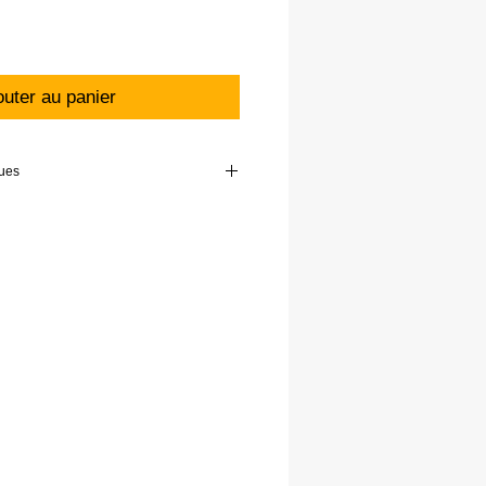
outer au panier
ques
0 cm
mm