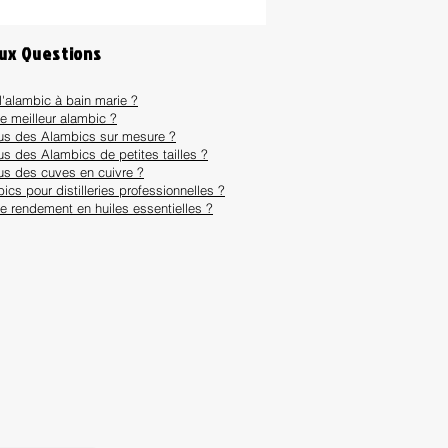
aux Questions
l'alambic à bain marie ?
le meilleur alambic ?
ous des Alambics sur mesure ?
us des Alambics de petites tailles ?
us des cuves en cuivre ?
ics pour distilleries professionnelles ?
le rendement en huiles essentielles ?