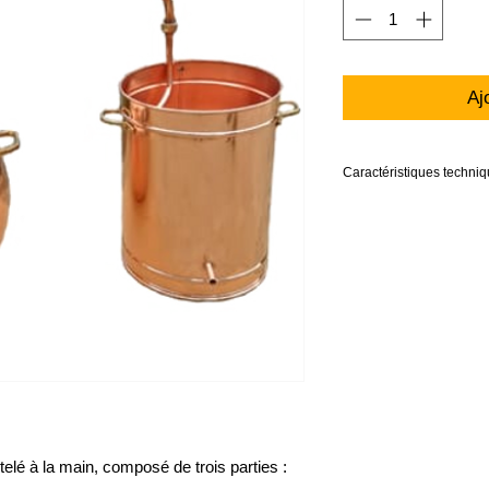
Aj
Caractéristiques techni
Hauteur 118cm
Largeur cuve : 75,0 cm.
Hauteur cuve : 59,0 cm
Largeur monté : 160/17
Épaisseur du cuivre : 2
Épaisseur fond : 2,5mm
telé à la main, composé de trois parties :