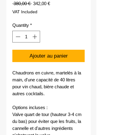
Regular
Sale
 380,00 € 
342,00 €
Price
Price
VAT Included
Quantity
*
Ajouter au panier
Chaudrons en cuivre, martelés à la
main, d'une capacité de 40 litres
pour vin chaud, bière chaude et
autres cocktails.
Options incluses :
Valve quart de tour (hauteur 3-4 cm
du bas) pour éviter que les fruits, la
cannelle et d'autres ingrédients