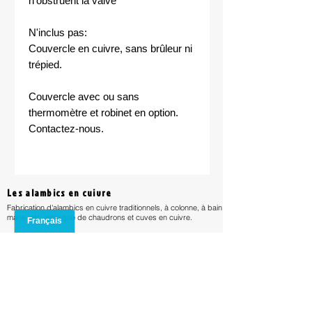
n'obstruent la valve
N'inclus pas:
Couvercle en cuivre, sans brûleur ni
trépied.
Couvercle avec ou sans
thermomètre et robinet en option.
Contactez-nous.
Les alambics en cuivre
Fabrication d'alambics en cuivre traditionnels, à colonne, à bain
marie, etc, ainsi que de chaudrons et cuves en cuivre.
Confidentialité
Les modèles d'alambics en cuivre
Réglementation
Mentions lég
ales
Acheter un alambic
Distillation
Bouilleurs de cru
Calendrier des récoltes