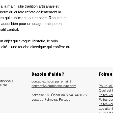
la main, allie tradition artisanale et
ureux du cuivre reflète délicatement la
urs qui subliment tout espace. Robuste et
al aussi bien pour un usage pratique en
tif central.
n objet qui évoque l'histoire, le soin
nticité – une touche classique qui confère du
Besoin d'aide ?
Foire 
itionnels,
contactez nous par email à
ue de
contact@alambicencuivre.com
Pourquoi 
Quel est 
Adresse : R. Óscar da Silva, 4450-753
Faites-v
Leça da Palmeira, Portugal
Faites-vo
Faites-vo
Les alamb