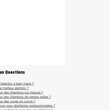
aux Questions
l'alambic à bain marie ?
le meilleur alambic ?
ous des Alambics sur mesure ?
us des Alambics de petites tailles ?
us des cuves en cuivre ?
ics pour distilleries professionnelles ?