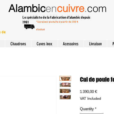
Alambic
en
cuivre
.
com
Le spécialiste de la fabrication d'alambic depuis
1981
*Livraison gratuite à partir de 200 €
d'achat
s de
Chaudrons
Cuves inox
Acessoires
Livraison
P
Cul de poule f
Price
1 390,00 €
VAT Included
Quantity
*