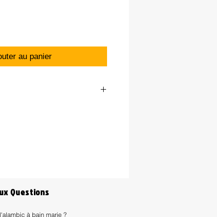
outer au panier
aux Questions
l'alambic à bain marie ?