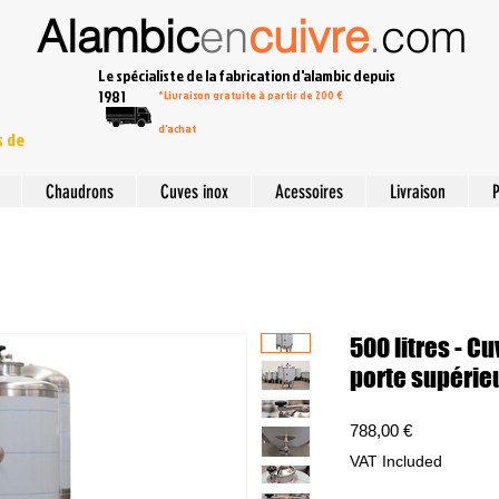
Alambic
en
cuivre
.
com
Le spécialiste de la fabrication d'alambic depuis
1981
*Livraison gratuite à partir de 200 €
d'achat
s de
Chaudrons
Cuves inox
Acessoires
Livraison
P
500 litres - C
porte supérie
Price
788,00 €
VAT Included