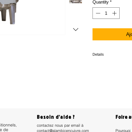
Quantity
*
Aj
Details
Hauteur : 1610 cm
Diamètre : 795 cm
Poids : 41kg
mesures approximatives
Besoin d'aide ?
Foire 
itionnels,
contactez nous par email à
ue de
contact@alambicencuivre.com
Pourquoi 