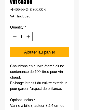
vin chaud
Regular
Sale
 4 400,00 € 
3 960,00 €
Price
Price
VAT Included
Quantity
*
Ajouter au panier
Chaudrons en cuivre étamé d'une
contenance de 100 litres pour vin
chaud.
Polisage intensif du cuivre extérieur
pour garder l'aspect de brillance.
Options inclus :
Vanne à bille (hauteur 3 à 4 cm du