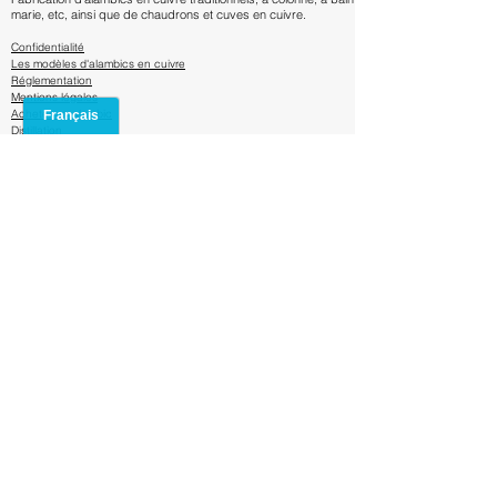
mesures approximatives
marie, etc, ainsi que de chaudrons et cuves en cuivre.
Confidentialité
Les modèles d'alambics en cuivre
Réglementation
Mentions lég
ales
Acheter un alambic
Distillation
Bouilleurs de cru
Calendrier des récoltes
Fabrication de chaudrons en cuivre
Besoin d'aide ?
contactez nous par email à
contact@alambicencuivre.com
Adresse : R. Óscar da Silva,
4450-753
Leça da Palmeira,
Portugal
Réglement et livraison ?
Frais de livraison & Transport
Foire aux Questions