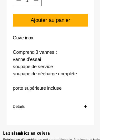
Ajouter au panier
Cuve inox
Comprend 3 vannes :
vanne d'essai
soupape de service
soupape de décharge complète
porte supérieure incluse
Details
Hauteur : 1780 cm
Diamètre : 956 cm
Poids : 59kg
Les alambics en cuivre
Fabrication d'alambics en cuivre traditionnels, à colonne, à bain